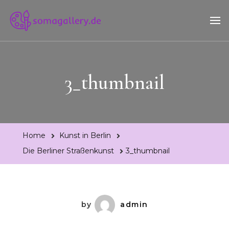
Somagallery.de
Was Sie über die Kunst und Kunstszene Berlins wissen sollten
3_thumbnail
Home
Kunst in Berlin
Die Berliner Straßenkunst
3_thumbnail
by
admin