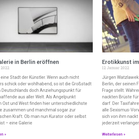
alerie in Berlin eröffnen
Erotikkunst im
 2022
12 Januar 2022
st eine Stadt der Künstler. Wenn auch nicht
Jürgen Watzlawek i
s schick oder wohlhabend, so ist die Großstadt
Berlin, der seinen
n Deutschlands doch Anziehungspunkt für
Frage stellt. Währen
affende aus aller Welt. Als Angelpunkt
nackten Brüste für
 Ost und West finden hier unterschiedlichste
darf. Der Taxifahre
ile zusammen und manchmal sogar zur
alle Sexismus-Vorw
schen Kraft. Ob man nun Kurator oder selbst
sich von ihm nackt
ist – eine Galerie
jederzeit verlangen
en »
Weiterlesen »