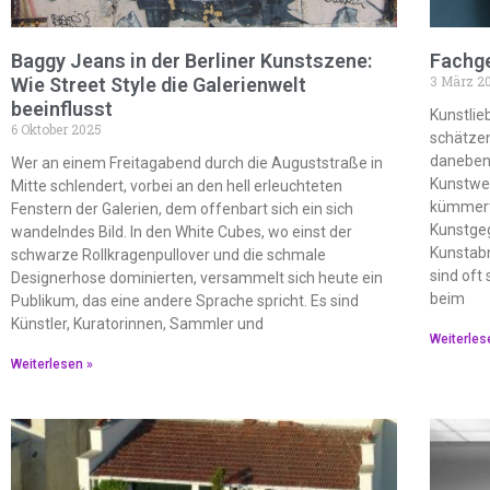
Baggy Jeans in der Berliner Kunstszene:
Fachg
3 März 2
Wie Street Style die Galerienwelt
beeinflusst
Kunstlie
6 Oktober 2025
schätzen
daneben 
Wer an einem Freitagabend durch die Auguststraße in
Kunstwer
Mitte schlendert, vorbei an den hell erleuchteten
kümmert
Fenstern der Galerien, dem offenbart sich ein sich
Kunstgeg
wandelndes Bild. In den White Cubes, wo einst der
Kunstabn
schwarze Rollkragenpullover und die schmale
sind oft
Designerhose dominierten, versammelt sich heute ein
beim
Publikum, das eine andere Sprache spricht. Es sind
Künstler, Kuratorinnen, Sammler und
Weiterles
Weiterlesen »