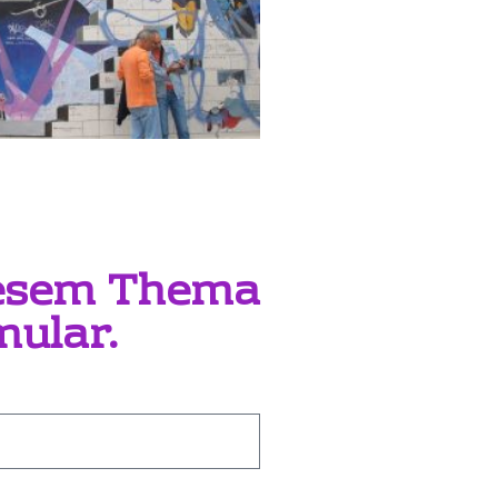
iesem Thema
mular.