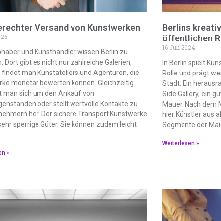
erechter Versand von Kunstwerken
Berlins kreati
025
öffentlichen 
16 Juli 2024
bhaber und Kunsthändler wissen Berlin zu
. Dort gibt es nicht nur zahlreiche Galerien,
In Berlin spielt Ku
findet man Kunstateliers und Agenturen, die
Rolle und prägt wes
ke monetär bewerten können. Gleichzeitig
Stadt. Ein herausra
 man sich um den Ankauf von
Side Gallery, ein g
enständen oder stellt wertvolle Kontakte zu
Mauer. Nach dem M
ehmern her. Der sichere Transport Kunstwerke
hier Künstler aus a
 sehr sperrige Güter. Sie können zudem leicht
Segmente der Maue
Weiterlesen »
en »